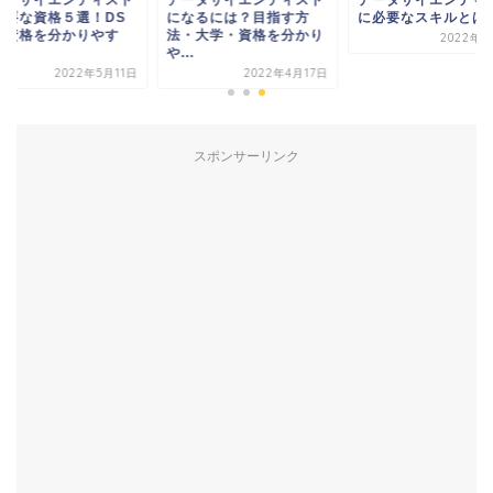
必要な資格５選！DS
になるには？目指す方
に必要なスキルとは
連資格を分かりやす
法・大学・資格を分かり
2022年5
.
や...
2022年5月11日
2022年4月17日
スポンサーリンク