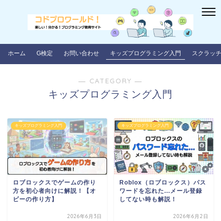
ホーム
G検定
お問い合わせ
キッズプログラミング入門
スクラッ
― CATEGORY ―
キッズプログラミング入門
キッズプログラミング入門
キッズプログラミング入門
ロブロックスでゲームの作り
Roblox（ロブロックス）パス
方を初心者向けに解説！【オ
ワードを忘れた...メール登録
ビーの作り方】
してない時も解説！
2026年6月3日
2026年6月2日