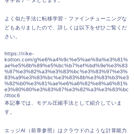
を学習データとします。
よく似た手法に転移学習・ファインチューニングな
どもありましたので、詳しくは以下をぜひご覧くだ
さい。
https://rike-
kotton.com/g%e6%a4%9c%e5%ae%9a%e3%81%
ae%e5%8b%89%e5%bc%b7%ef%bd%9e%e3%83
%87%e3%82%a3%e3%83%bc%e3%83%97%e3%
83%a9%e3%83%bc%e3%83%8b%e3%83%b3%e3
%82%b0%e3%81%ae%e6%a6%82%e8%a6%81%
e3%80%80%e3%83%87%e3%82%a3%e3%83%bc
/#toc6
本記事では、モデル圧縮手法として紹介していま
す。
エッジAI（前章参照）はクラウドのような計算能力