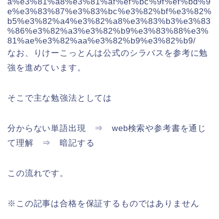
a%e3%81%a8%e3%81%af%ef%bc%9f%ef%bd%9
e%e3%83%87%e3%83%bc%e3%82%bf%e3%82%
b5%e3%82%a4%e3%82%a8%e3%83%b3%e3%83
%86%e3%82%a3%e3%82%b9%e3%83%88%e3%
81%ae%e3%82%aa%e3%82%b9%e3%82%b9/
なお、りけーこっとんは公式のシラバスを参考に勉
強を進めています。
そこで主な勉強法としては
分からない単語出現 ⇒ web検索や参考書を通じ
て理解 ⇒ 暗記する
この流れです。
※この記事は合格を保証するものではありません