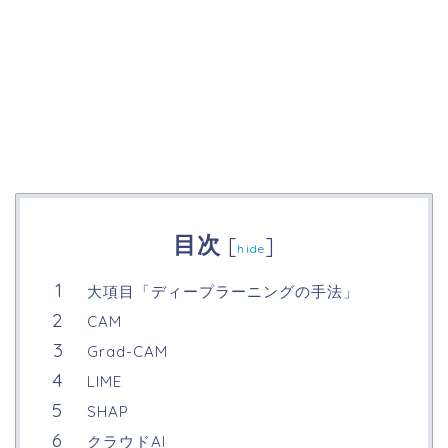
目次
[
]
hide
大項目「ディープラーニングの手法」
CAM
Grad-CAM
LIME
SHAP
クラウドAI