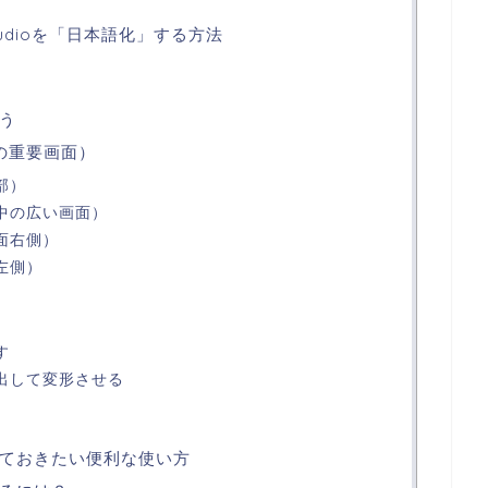
tudioを「日本語化」する方法
う
の重要画面）
部）
中の広い画面）
面右側）
左側）
す
出して変形させる
ておきたい便利な使い方