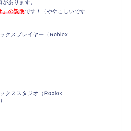
類があります。
オ」の説明
です！（ややこしいです
クスプレイヤー（Roblox
クススタジオ（Roblox
！
）