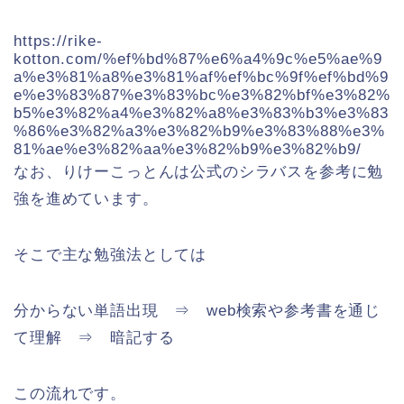
https://rike-
kotton.com/%ef%bd%87%e6%a4%9c%e5%ae%9
a%e3%81%a8%e3%81%af%ef%bc%9f%ef%bd%9
e%e3%83%87%e3%83%bc%e3%82%bf%e3%82%
b5%e3%82%a4%e3%82%a8%e3%83%b3%e3%83
%86%e3%82%a3%e3%82%b9%e3%83%88%e3%
81%ae%e3%82%aa%e3%82%b9%e3%82%b9/
なお、りけーこっとんは公式のシラバスを参考に勉
強を進めています。
そこで主な勉強法としては
分からない単語出現 ⇒ web検索や参考書を通じ
て理解 ⇒ 暗記する
この流れです。