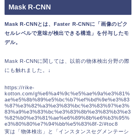
Mask R-CNN
Mask R-CNN
とは、Faster R-CNNに「画像のピク
セルレベルで意味が検出できる構造」を付与したモ
デル。
Mask R-CNNに関しては、以前の物体検出分野の際
にも触れました。↓
https://rike-
kotton.com/g%e6%a4%9c%e5%ae%9a%e3%81%
ae%e5%8b%89%e5%bc%b7%ef%bd%9e%e3%83
%87%e3%82%a3%e3%83%bc%e3%83%97%e3%
83%a9%e3%83%bc%e3%83%8b%e3%83%b3%e3
%82%b0%e3%81%ae%e6%89%8b%e6%b3%95%
e3%80%80%e7%94%bb%e5%83%8f-2/#toc8
実は「物体検出」と「インスタンスセグメンテーシ