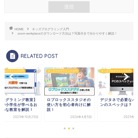
HOME
キッズプログラミング入門
zoom workplaceのダウンロード方法は？写真付きで分かりやすく解説！
RELATED POST
ズプログラミング入門
キッズプログラミング入門
キッズプログラミング入門
ブロックススタジオの
デジタネで必要なパソコ
【プログラミング教
い方を初心者向けに解
ンのスペックは？
大阪で小学生が学べ
！
すすめな教室を解説
2026年4月5日
2025年9月8日
2025年10