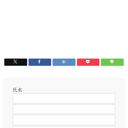
氏名
メールアドレス
題名
メッセージ本文 (任意)