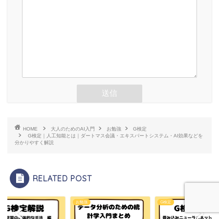
HOME
大人のためのAI入門
お勉強
G検定
G検定｜人工知能とは｜ダートマス会議・エキスパートシステム・AI効果などを
分かりやすく解説
RELATED POST
定
お勉強
G検定