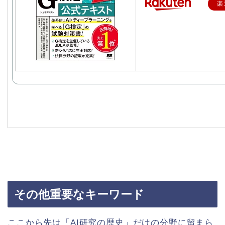
楽
その他重要なキーワード
ここから先は「AI研究の歴史」だけの分野に留まら