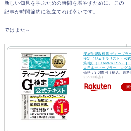
新しい知見を学ぶための時間を増やすために、この
記事が時間節約に役立てれば幸いです。
ではまた～
深層学習教科書 ディープラー
検定（ジェネラリスト）公
第3版 （EXAMPRESS） [
人日本ディープラーニング協会
価格：3,080円（税込、送料
26/7/3時点)
楽