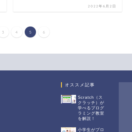
日
2022年6月2日
3
4
5
6
オススメ記事
Scratch（ス
クラッチ）が
学べるプログ
ラミング教室
を解説！
小学生がプロ