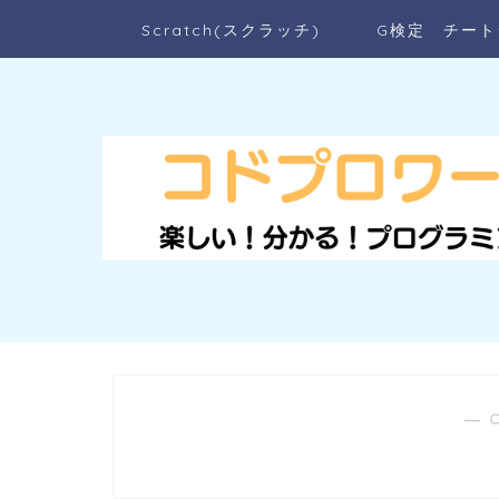
Scratch(スクラッチ)
G検定 チート
― 